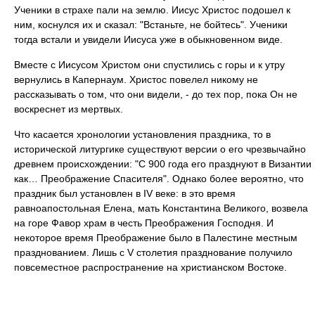
Ученики в страхе пали на землю. Иисус Христос подошел к
ним, коснулся их и сказал: "Встаньте, не бойтесь". Ученики
тогда встали и увидели Иисуса уже в обыкновенном виде.
Вместе с Иисусом Христом они спустились с горы и к утру
вернулись в Капернаум. Христос повелел никому не
рассказывать о том, что они видели, - до тех пор, пока Он не
воскреснет из мертвых.
Что касается хронологии установления праздника, то в
исторической литургике существуют версии о его чрезвычайно
древнем происхождении: "С 900 года его празднуют в Византии
как… Преображение Спасителя". Однако более вероятно, что
праздник был установлен в IV веке: в это время
равноапостольная Елена, мать Константина Великого, возвела
на горе Фавор храм в честь Преображения Господня. И
некоторое время Преображение было в Палестине местным
празднованием. Лишь с V столетия празднование получило
повсеместное распространение на христианском Востоке.