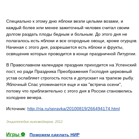
Специально к этому дню яблоки везли целыми возами, и
каждый более или менее зажиточный человек считал своим
долгом раздать плоды бедным и больным. До этого дня не
полагалось есть яблоки и все огородные овощи, кроме огурцов.
Начиная с этого дня, разрешается есть яблоки и фрукты,
освящение которых проводится в конце праздничной Литургии.
В Православном календаре праздник приходится на Успенский
пост, но ради Праздника Преображения Господня церковный
устав ослабляет строгость поста и допускает на трапезе рыбу.
Яблочный Спас упоминается еще и как "встреча осени",
потому что приблизительно с этого дня в России становились
холоднее вечера.
Источник:
http://ria.ru/spravka/20100819/266494174.html
Энциклопедия ньюсмейкеров
.
2012
.
Игры ⚽
Поможем сделать НИР