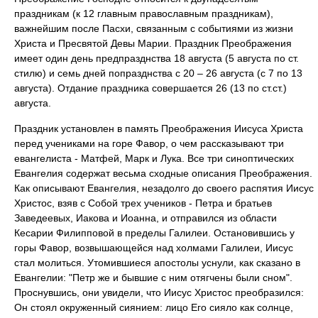
праздникам (к 12 главным православным праздникам),
важнейшим после Пасхи, связанным с событиями из жизни
Христа и Пресвятой Девы Марии. Праздник Преображения
имеет один день предпразднства 18 августа (5 августа по ст.
стилю) и семь дней попразднства с 20 – 26 августа (с 7 по 13
августа). Отдание праздника совершается 26 (13 по ст.ст.)
августа.
Праздник установлен в память Преображения Иисуса Христа
перед учениками на горе Фавор, о чем рассказывают три
евангелиста - Матфей, Марк и Лука. Все три синоптических
Евангелия содержат весьма сходные описания Преображения.
Как описывают Евангелия, незадолго до своего распятия Иисус
Христос, взяв с Собой трех учеников - Петра и братьев
Заведеевых, Иакова и Иоанна, и отправился из области
Кесарии Филипповой в пределы Галилеи. Остановившись у
горы Фавор, возвышающейся над холмами Галилеи, Иисус
стал молиться. Утомившиеся апостолы уснули, как сказано в
Евангелии: "Петр же и бывшие с ним отягчены были сном".
Проснувшись, они увидели, что Иисус Христос преобразился:
Он стоял окруженный сиянием: лицо Его сияло как солнце,