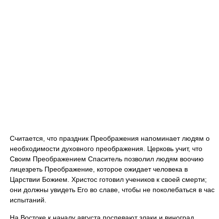
Считается, что праздник Преображения напоминает людям о
необходимости духовного преображения. Церковь учит, что
Своим Преображением Спаситель позволил людям воочию
лицезреть Преображение, которое ожидает человека в
Царствии Божием. Христос готовил учеников к своей смерти;
они должны увидеть Его во славе, чтобы не поколебаться в час
испытаний.
На Востоке к началу августа поспевают злаки и виноград,